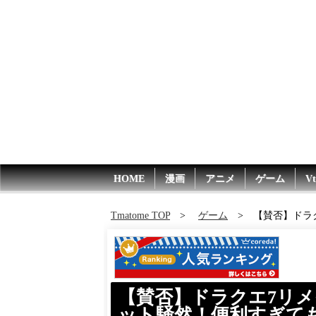
HOME
漫画
アニメ
ゲーム
Vt
Tmatome TOP
ゲーム
【賛否】ド
【賛否】ドラクエ7リ
ット騒然！便利すぎて