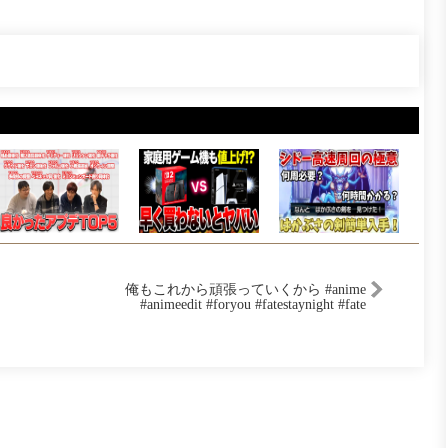
俺もこれから頑張っていくから #anime
#animeedit #foryou #fatestaynight #fate
#fyp #shorts