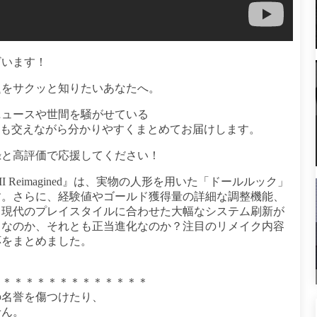
ざいます！
題をサクッと知りたいあなたへ。
ニュースや世間を騒がせている
応も交えながら分かりやすくまとめてお届けします。
録と高評価で応援してください！
I Reimagined』は、実物の人形を用いた「ドールルック」
す。さらに、経験値やゴールド獲得量の詳細な調整機能、
、現代のプレイスタイルに合わせた大幅なシステム刷新が
」なのか、それとも正当進化なのか？注目のリメイク内容
応をまとめました。
＊＊＊＊＊＊＊＊＊＊＊＊＊＊
の名誉を傷つけたり、
せん。