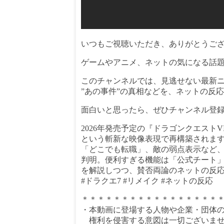
いつもご視聴いただき、ありがとうご
ゲームやアニメ、ネットの気になる話
このチャンネルでは、見逃せない最新
”あの事件”の真相などを、ネットの反
面白いと思ったら、ぜひチャンネル登
2026年発売予定の『ドラゴンクエストVI
という斬新な映像表現で再構築されま
「どこでも転職」、敵の弱点表示など
判明。便利すぎる機能は「公式チート
を解説しつつ、賛否両論のネットの反
#ドラクエ7 #リメイク #ネットの反応
＊＊＊＊＊＊＊＊＊＊＊＊＊＊＊＊＊
・本動画に登場する人物や企業・団体
権利を侵害する意図は一切ございま