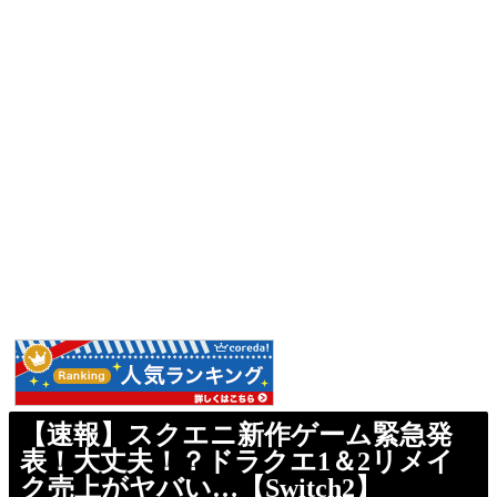
【速報】スクエニ新作ゲーム緊急発
表！大丈夫！？ドラクエ1＆2リメイ
ク売上がヤバい…【Switch2】