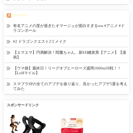
Tmatome
有名アニメの度が過ぎたオマージュが面白すぎるww #アニメ #ド
ラゴンボール
#2 ドラゴンクエスト2リメイク
【エマエマ】円満解決！閻魔ちゃん、新ED總差異【アニメ】【漫
画】
【ウマ娘】最終日！リーグオブヒーローズ盛岡1600m50戦！！
【LoHマイル】
スマブラSPの全てのアプデを振り返り、良かったアプデ5選を考え
てみた
スポンサードリンク