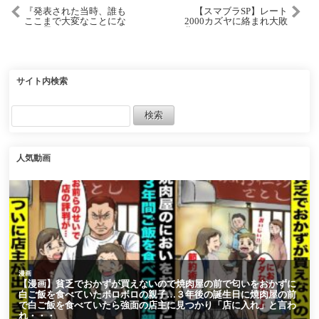
『発表された当時、誰も
【スマブラSP】レート
ここまで大変なことにな
2000カズヤに絡まれ大敗
ると思っていなかったこ
北…いや、Part100なんで
のシナリオ』に対するみ
絶対勝ちます！！！【ガ
んなの反応集 まとめ ウマ
ノンドロフゆっくり実況
娘プリティーダービー レ
part100】
イミン
サイト内検索
人気動画