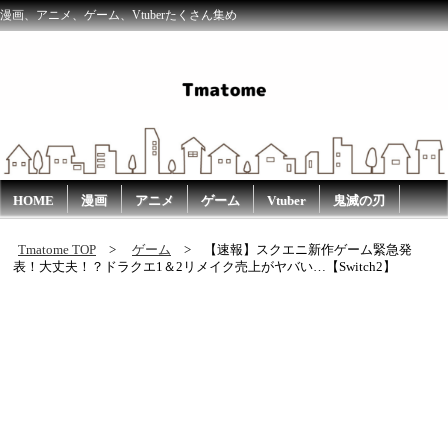
漫画、アニメ、ゲーム、Vtuberたくさん集め
HOME
漫画
アニメ
ゲーム
Vtuber
鬼滅の刃
Tmatome TOP
ゲーム
【速報】スクエニ新作ゲーム緊急発
表！大丈夫！？ドラクエ1＆2リメイク売上がヤバい…【Switch2】