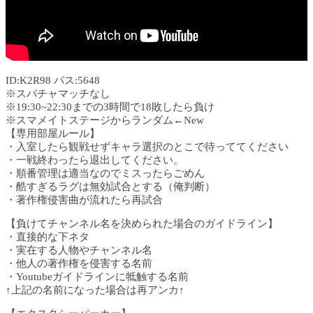
ID:K2R98 パス:5648
※スパチャマッチなし
※19:30~22:30までの3時間で18敗したら負け
※スマメイトステージからランダム←New
【専用部屋ルール】
・入室したら観戦せずキャラ選択のとこで待っててください
・一戦終わったら退出してください。
・順番管理は適当なのでミスったらごめん
・酷すぎるラグは無効試合とする（俺判断）
・著作権侵害曲が流れたら再試合
【負けてチャンネル名を決められた場合のガイドライン】
・直接的な下ネタ
・実在する人物やチャンネル名
・他人の著作権を侵害する名前
・Youtubeガイドラインに牴触する名前
↑上記の名前になった場合は再アンカ↑