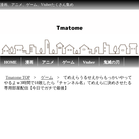
漫画、アニメ、ゲーム、Vtuberたくさん集め
HOME
漫画
アニメ
ゲーム
Vtuber
鬼滅の刃
Tmatome TOP
ゲーム
てめえらうるせえからもっかいやって
やるよｗ3時間で18敗したら『チャンネル名』てめえらに決めさせたる
専用部屋配信【今日でガチで最後】