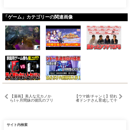
「ゲーム」カテゴリーの関連画像
【漫画】美人な元カノか
【ウマ娘/チャンミ】切れ
ら1ヶ月間妹の彼氏のフリ
者ドンナさん育成して十
をしてあげてと頼まれた
全にしたい！【朝活🌅
俺。事情を知り仕方なく
1061日目】
了承したが期間を過ぎて
も中々別れず…元カノ
「あんた達いつ別れるの
よ⁉︎」妹「この人の事好き
サイト内検索
になっちゃった♡」