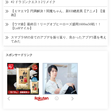
#2 ドラゴンクエスト2リメイク
【エマエマ】円満解決！閻魔ちゃん、新ED總差異【アニメ】【漫
画】
【ウマ娘】最終日！リーグオブヒーローズ盛岡1600m50戦！！
【LoHマイル】
スマブラSPの全てのアプデを振り返り、良かったアプデ5選を考え
てみた
スポンサードリンク