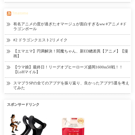
Tmatome
有名アニメの度が過ぎたオマージュが面白すぎるww #アニメ #ド
ラゴンボール
#2 ドラゴンクエスト2リメイク
【エマエマ】円満解決！閻魔ちゃん、新ED總差異【アニメ】【漫
画】
【ウマ娘】最終日！リーグオブヒーローズ盛岡1600m50戦！！
【LoHマイル】
スマブラSPの全てのアプデを振り返り、良かったアプデ5選を考え
てみた
スポンサードリンク