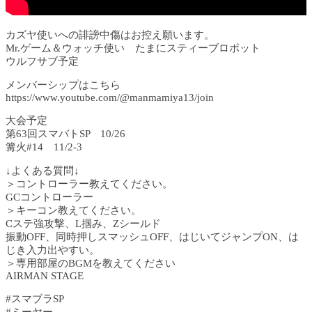
カズヤ使いへの誹謗中傷はお控え願います。
Mr.ゲーム＆ウォッチ使い たまにスティーブロボット
ウルフサブ予定
メンバーシップはこちら
https://www.youtube.com/@manmamiya13/join
大会予定
第63回スマバトSP 10/26
篝火#14 11/2-3
↓よくある質問↓
＞コントローラー教えてください。
GCコントローラー
＞キーコン教えてください。
Cステ強攻撃、L掴み、Zシールド
振動OFF、同時押しスマッシュOFF、はじいてジャンプON、は
じき入力出やすい。
＞専用部屋のBGMを教えてください
AIRMAN STAGE
#スマブラSP