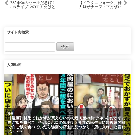
PS5本体のセールだ急げ！
【ドラクエウォーク】神
/ ホライゾンの主人公はど
大剣がナーフ・下方修正
っちがいいんだよ･･･やば
と騒がれ炎上中。一体何
い･･･ / デトロイトビカム
があったのか？
ヒューマンのスタジオが
新作！【ゲームニュース
まとめ】
サイト内検索
人気動画