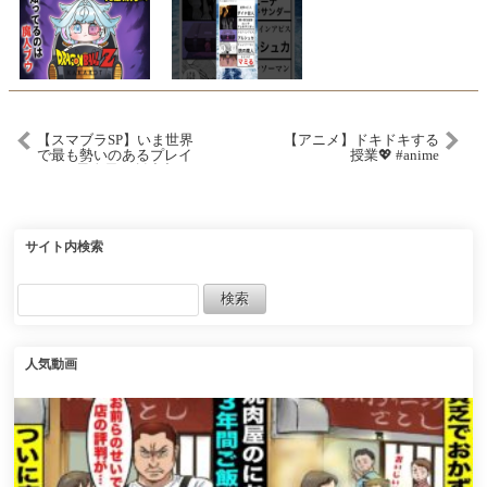
【スマブラSP】いま世界
【アニメ】ドキドキする
で最も勢いのあるプレイ
授業💖 #anime
ヤー!?異次元な創造力で圧
倒的強さをみせる最上位
スティーブ【Syrup スティ
ーブ/ハイライト】
サイト内検索
人気動画