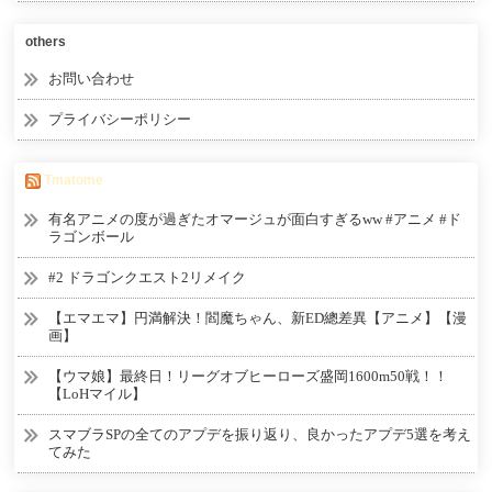
others
お問い合わせ
プライバシーポリシー
Tmatome
有名アニメの度が過ぎたオマージュが面白すぎるww #アニメ #ド
ラゴンボール
#2 ドラゴンクエスト2リメイク
【エマエマ】円満解決！閻魔ちゃん、新ED總差異【アニメ】【漫
画】
【ウマ娘】最終日！リーグオブヒーローズ盛岡1600m50戦！！
【LoHマイル】
スマブラSPの全てのアプデを振り返り、良かったアプデ5選を考え
てみた