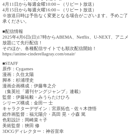
4月11日から毎週金曜10:00～（リピート放送）
4月15日から毎週火曜16:00～（リピート放送）
※放送日時は予告なく変更となる場合がございます。予めご了
承ください。
■配信情報
2025年4月6日(日)17時からABEMA、Netflix、U-NEXT、アニメ
放題にて先行配信！
そのほか、各種配信サイトでも順次配信開始！
https://anime-cinderellagray.com/onair/
■STAFF
原作：Cygames
漫画：久住太陽
脚本：杉浦理史
漫画企画構成：伊藤隼之介
（集英社「週刊ヤングジャンプ」連載）
監督：伊藤祐毅・みうらたけひろ
シリーズ構成：金田一 士
キャラクターデザイン：宮原拓也・佐々木啓悟
総作画監督：福元陽介・髙田 晃・小森 篤
色彩設計：岡崎菜々子
美術監督：狹田 修
3DCGディレクター：神谷宣幸