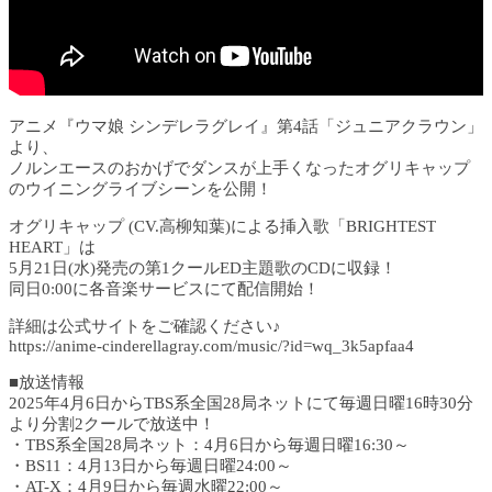
アニメ『ウマ娘 シンデレラグレイ』第4話「ジュニアクラウン」
より、
ノルンエースのおかげでダンスが上手くなったオグリキャップ
のウイニングライブシーンを公開！
オグリキャップ (CV.高柳知葉)による挿入歌「BRIGHTEST
HEART」は
5月21日(水)発売の第1クールED主題歌のCDに収録！
同日0:00に各音楽サービスにて配信開始！
詳細は公式サイトをご確認ください♪
https://anime-cinderellagray.com/music/?id=wq_3k5apfaa4
■放送情報
2025年4月6日からTBS系全国28局ネットにて毎週日曜16時30分
より分割2クールで放送中！
・TBS系全国28局ネット：4月6日から毎週日曜16:30～
・BS11：4月13日から毎週日曜24:00～
・AT-X：4月9日から毎週水曜22:00～