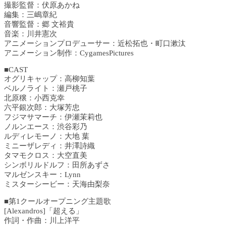
撮影監督：伏原あかね
編集：三嶋章紀
音響監督：郷 文裕貴
音楽：川井憲次
アニメーションプロデューサー：近松拓也・町口漱汰
アニメーション制作：CygamesPictures
■CAST
オグリキャップ：高柳知葉
ベルノライト：瀬戸桃子
北原穣：小西克幸
六平銀次郎：大塚芳忠
フジマサマーチ：伊瀬茉莉也
ノルンエース：渋谷彩乃
ルディレモーノ：大地 葉
ミニーザレディ：井澤詩織
タマモクロス：大空直美
シンボリルドルフ：田所あずさ
マルゼンスキー：Lynn
ミスターシービー：天海由梨奈
■第1クールオープニング主題歌
[Alexandros]「超える」
作詞・作曲：川上洋平