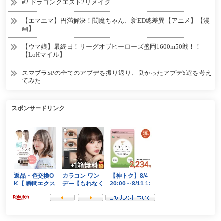
#2 ドラゴンクエスト2リメイク
【エマエマ】円満解決！閻魔ちゃん、新ED總差異【アニメ】【漫
画】
【ウマ娘】最終日！リーグオブヒーローズ盛岡1600m50戦！！
【LoHマイル】
スマブラSPの全てのアプデを振り返り、良かったアプデ5選を考え
てみた
スポンサードリンク