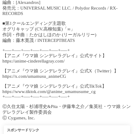
編曲：[Alexandros]
発売元：UNIVERSAL MUSIC LLC. / Polydor Records / RX-
RECORDS
■第1クールエンディング主題歌
オグリキャップ (CV.高柳知葉)「∞」
作詞・作曲：たかはしほのか (リーガルリリー)
編曲：藤木寛茂 / INTERCEPTBEATS
+—–+—–+—–+—–+—–+—–+—–+
【アニメ『ウマ娘 シンデレラグレイ』公式サイト】
https://anime-cinderellagray.com/
【アニメ『ウマ娘 シンデレラグレイ』公式X（Twitter）】
https://x.com/umamusu_animeCG
【アニメ『ウマ娘 シンデレラグレイ』公式TikTok】
https://www.tiktok.com/@anime_umamusume_cg
+—–+—–+—–+—–+—–+—–+—–+
Ⓒ久住太陽・杉浦理史&Pita・伊藤隼之介／集英社・ウマ娘 シン
デレラグレイ製作委員会
Ⓒ Cygames, Inc.
スポンサードリンク