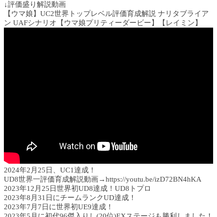
↓評価盛り解説動画
【ウマ娘】UC2世界トップレベル評価育成解説 ナリタブライア
ン UAFシナリオ【ウマ娘プリティーダービー】【レイミン】
2024年2月25日、UC1達成！
UD8世界一評価育成解説動画→https://youtu.be/izD72BN4hKA
2023年12月25日世界初UD8達成！UD8トプロ
2023年8月31日にチームランクUD達成！
2023年7月7日に世界初UE9達成！
2023年5月に初代96傑入りし(20位)EXステージも勝利しました！