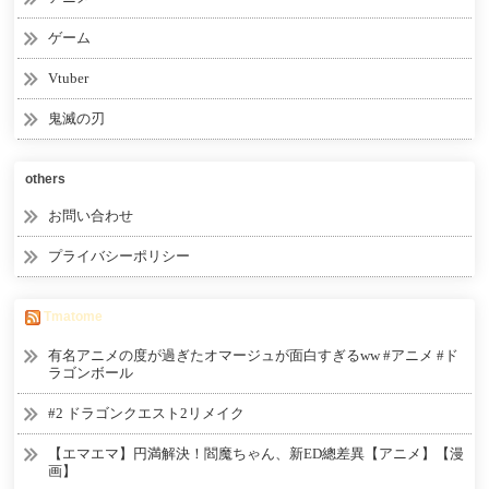
ゲーム
Vtuber
鬼滅の刃
others
お問い合わせ
プライバシーポリシー
Tmatome
有名アニメの度が過ぎたオマージュが面白すぎるww #アニメ #ド
ラゴンボール
#2 ドラゴンクエスト2リメイク
【エマエマ】円満解決！閻魔ちゃん、新ED總差異【アニメ】【漫
画】