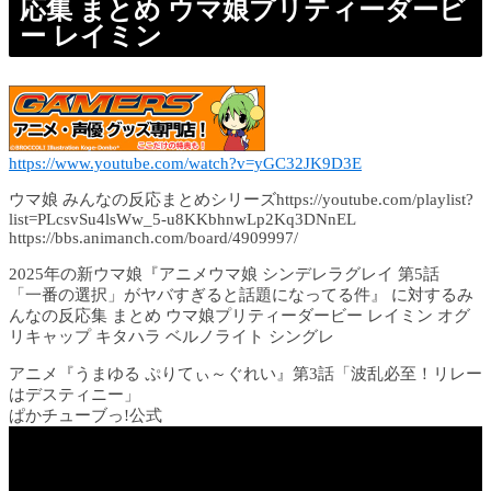
応集 まとめ ウマ娘プリティーダービ
ー レイミン
https://www.youtube.com/watch?v=yGC32JK9D3E
ウマ娘 みんなの反応まとめシリーズhttps://youtube.com/playlist?
list=PLcsvSu4lsWw_5-u8KKbhnwLp2Kq3DNnEL
https://bbs.animanch.com/board/4909997/
2025年の新ウマ娘『アニメウマ娘 シンデレラグレイ 第5話
「一番の選択」がヤバすぎると話題になってる件』 に対するみ
んなの反応集 まとめ ウマ娘プリティーダービー レイミン オグ
リキャップ キタハラ ベルノライト シングレ
アニメ『うまゆる ぷりてぃ～ぐれい』第3話「波乱必至！リレー
はデスティニー」
ぱかチューブっ!公式