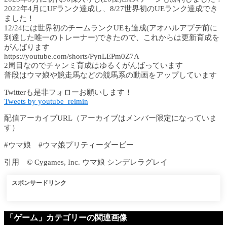
2022年4月にUFランク達成し、8/27世界初のUEランク達成でき
ました！
12/24には世界初のチームランクUEも達成(アオハルアプデ前に
到達した唯一のトレーナー)できたので、これからは更新育成を
がんばります
https://youtube.com/shorts/PynLEPm0Z7A
2周目なのでチャンミ育成はゆるくがんばっています
普段はウマ娘や競走馬などの競馬系の動画をアップしています
Twitterも是非フォローお願いします！
Tweets by youtube_reimin
配信アーカイブURL（アーカイブはメンバー限定になっていま
す）
#ウマ娘 #ウマ娘プリティーダービー
引用 © Cygames, Inc. ウマ娘 シンデレラグレイ
スポンサードリンク
「ゲーム」カテゴリーの関連画像