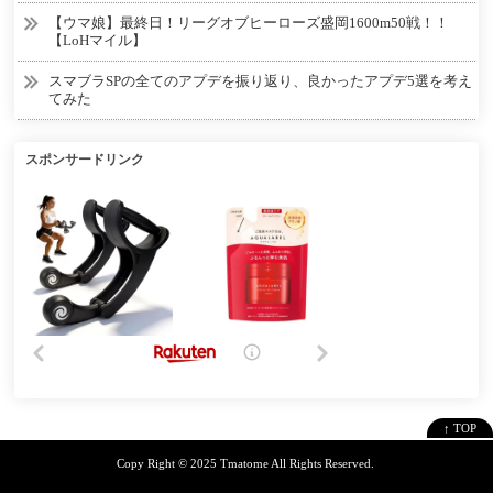
【ウマ娘】最終日！リーグオブヒーローズ盛岡1600m50戦！！
【LoHマイル】
スマブラSPの全てのアプデを振り返り、良かったアプデ5選を考え
てみた
スポンサードリンク
↑ TOP
Copy Right ©
2025 Tmatome
All Rights Reserved.