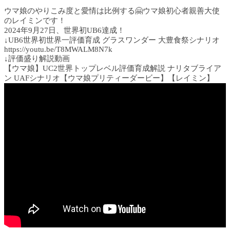
ウマ娘のやりこみ度と愛情は比例する🤗ウマ娘初心者親善大使
のレイミンです！
2024年9月27日、世界初UB6達成！
↓UB6世界初世界一評価育成 グラスワンダー 大豊食祭シナリオ
https://youtu.be/T8MWALM8N7k
↓評価盛り解説動画
【ウマ娘】UC2世界トップレベル評価育成解説 ナリタブライア
ン UAFシナリオ【ウマ娘プリティーダービー】【レイミン】