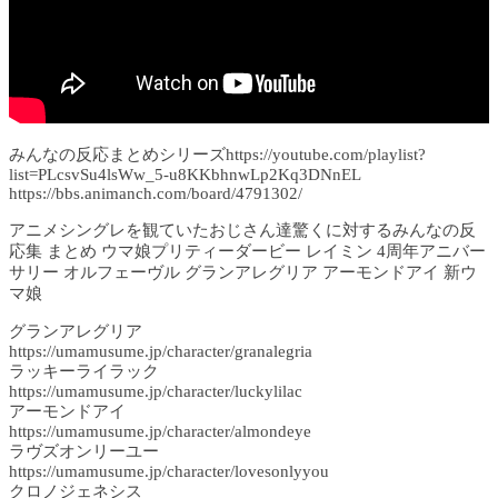
みんなの反応まとめシリーズhttps://youtube.com/playlist?
list=PLcsvSu4lsWw_5-u8KKbhnwLp2Kq3DNnEL
https://bbs.animanch.com/board/4791302/
アニメシングレを観ていたおじさん達驚くに対するみんなの反
応集 まとめ ウマ娘プリティーダービー レイミン 4周年アニバー
サリー オルフェーヴル グランアレグリア アーモンドアイ 新ウ
マ娘
グランアレグリア
https://umamusume.jp/character/granalegria
ラッキーライラック
https://umamusume.jp/character/luckylilac
アーモンドアイ
https://umamusume.jp/character/almondeye
ラヴズオンリーユー
https://umamusume.jp/character/lovesonlyyou
クロノジェネシス