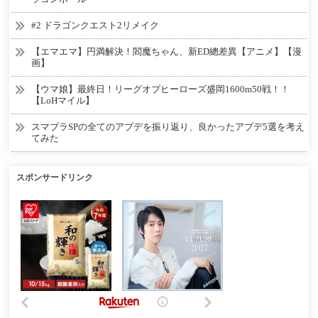
#2 ドラゴンクエスト2リメイク
【エマエマ】円満解決！閻魔ちゃん、新ED總差異【アニメ】【漫
画】
【ウマ娘】最終日！リーグオブヒーローズ盛岡1600m50戦！！
【LoHマイル】
スマブラSPの全てのアプデを振り返り、良かったアプデ5選を考え
てみた
スポンサードリンク