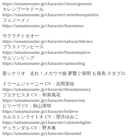
https://umamusume.jp/character/chronogenesis
カレンブーケドール
https://umamusume.jp/character/currenbouquetdor
フェノーメノ
https://umamusume.jp/character/fenomeno
サクラチトセオー
https://umamusume.jp/character/sakurachitoseo
ブラストワンピース
https://umamusume.jp/character/blastonepiece
サムソンビッグ
https://umamusume.jp/character/samsonbig
新シナリオ 走れ！メカウマ娘 夢繋ぐ発明 も発表 スタブロ
ドリームジャーニー CV：吉岡茉祐
https://umamusume.jp/character/dreamjourney
ブエナビスタ CV：和泉風花
https://umamusume.jp/character/buenavista
ビリーヴ CV：秋山実咲
https://umamusume.jp/character/believe
カルストンライトオ CV：望月ゆみこ
https://umamusume.jp/character/calstonelighto
デュランダル CV：野木奏
https://umamusume.jp/character/durandal