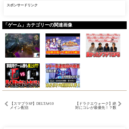
スポンサードリンク
「ゲーム」カテゴリーの関連画像
【スマブラSP】DELTA#10
【ドラクエウォーク】絶
メイン配信
対にコレが最優先！？数
あるガチャでどれを引く
べきか！？