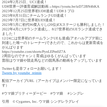
2024年2月25日、UC1達成！
UD8世界一評価育成解説動画→https://youtu.be/izD72BN4hKA
2023年12月25日世界初UD8達成！UD8トプロ
2023年8月31日にチームランクUD達成！
2023年7月7日に世界初UE9達成！
2023年5月に初代96傑入りし(20位)EXステージも勝利しました！
2022年4月にUFランク達成し、8/27世界初のUEランク達成でき
ました！
12/24には世界初のチームランクUEも達成(アオハルアプデ前に
到達した唯一のトレーナー)できたので、これからは更新育成を
がんばります
https://youtube.com/shorts/PynLEPm0Z7A
2周目なのでチャンミ育成はゆるくがんばっています
普段はウマ娘や競走馬などの競馬系の動画をアップしています
Twitterも是非フォローお願いします！
Tweets by youtube_reimin
配信アーカイブURL（アーカイブはメンバー限定になっていま
す）
#ウマ娘プリティーダービー #ウマ娘 #シングレ
引用 © Cygames, Inc. ウマ娘 シンデレラグレイ