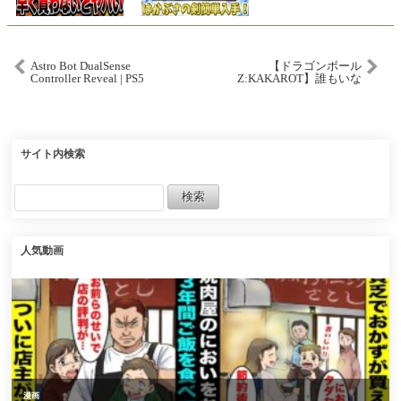
Astro Bot DualSense
【ドラゴンボール
Controller Reveal | PS5
Z:KAKAROT】誰もいな
い、でもやるしかない！
未来トランクス編２【ル
イス・キャミー/にじさん
じ】
サイト内検索
人気動画