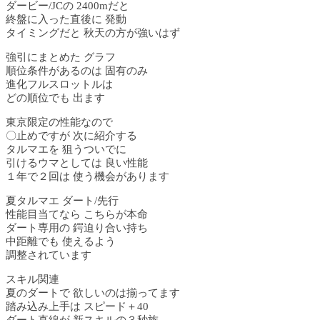
ダービー/JCの 2400mだと
終盤に入った直後に 発動
タイミングだと 秋天の方が強いはず
強引にまとめた グラフ
順位条件があるのは 固有のみ
進化フルスロットルは
どの順位でも 出ます
東京限定の性能なので
〇止めですが 次に紹介する
タルマエを 狙うついでに
引けるウマとしては 良い性能
１年で２回は 使う機会があります
夏タルマエ ダート/先行
性能目当てなら こちらが本命
ダート専用の 鍔迫り合い持ち
中距離でも 使えるよう
調整されています
スキル関連
夏のダートで 欲しいのは揃ってます
踏み込み上手は スピード＋40