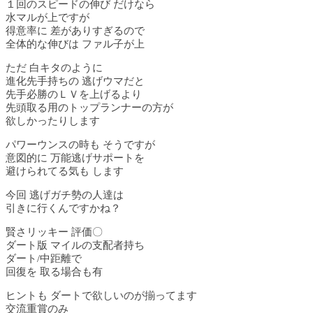
１回のスピードの伸び だけなら
水マルが上ですが
得意率に 差がありすぎるので
全体的な伸びは ファル子が上
ただ 白キタのように
進化先手持ちの 逃げウマだと
先手必勝のＬＶを上げるより
先頭取る用のトップランナーの方が
欲しかったりします
パワーウンスの時も そうですが
意図的に 万能逃げサポートを
避けられてる気も します
今回 逃げガチ勢の人達は
引きに行くんですかね？
賢さリッキー 評価〇
ダート版 マイルの支配者持ち
ダート/中距離で
回復を 取る場合も有
ヒントも ダートで欲しいのが揃ってます
交流重賞のみ