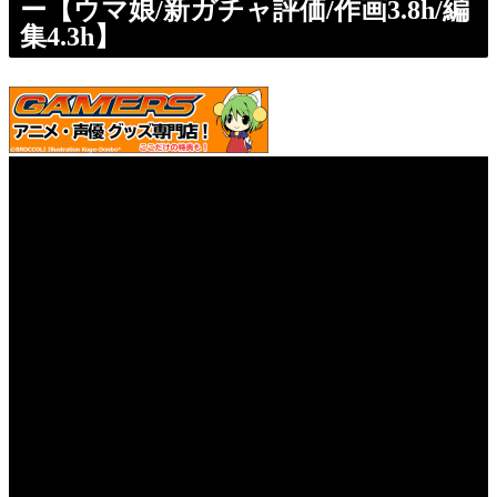
ー【ウマ娘/新ガチャ評価/作画3.8h/編
集4.3h】