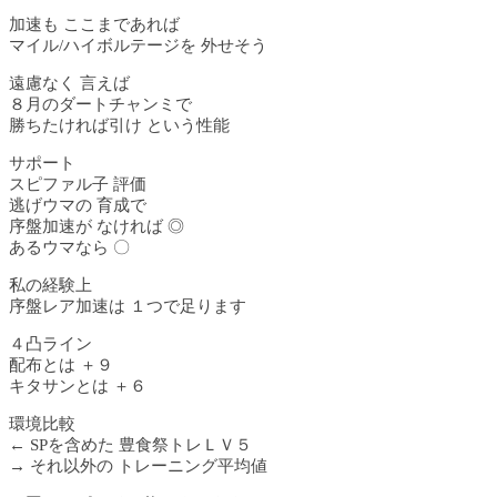
加速も ここまであれば
マイル/ハイボルテージを 外せそう
遠慮なく 言えば
８月のダートチャンミで
勝ちたければ引け という性能
サポート
スピファル子 評価
逃げウマの 育成で
序盤加速が なければ ◎
あるウマなら 〇
私の経験上
序盤レア加速は １つで足ります
４凸ライン
配布とは ＋９
キタサンとは ＋６
環境比較
← SPを含めた 豊食祭トレＬＶ５
→ それ以外の トレーニング平均値