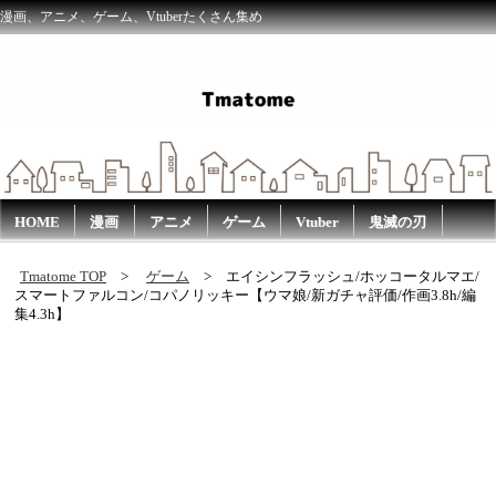
漫画、アニメ、ゲーム、Vtuberたくさん集め
HOME
漫画
アニメ
ゲーム
Vtuber
鬼滅の刃
Tmatome TOP
ゲーム
エイシンフラッシュ/ホッコータルマエ/
スマートファルコン/コパノリッキー【ウマ娘/新ガチャ評価/作画3.8h/編
集4.3h】