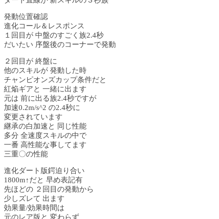
ダート直線が 新スキルの３秒族
発動位置確認
進化コール＆レスポンス
１回目が 中盤のすごく族2.4秒
だいたい 序盤後のコーナーで発動
２回目が 終盤に
他のスキルが 発動した時
チャンピオンズカップ条件だと
紅焔ギアと 一緒に出ます
元は 前に出る族2.4秒ですが
加速0.2m/s^2 の2.4秒に
変更されています
継承の白加速と 同じ性能
多分 全速度スキルの中で
一番 高性能な事してます
三重〇の性能
進化ダート版鍔迫り合い
1800m↑だと 早め表記有
先ほどの ２回目の発動から
少しズレて 出ます
効果量/効果時間は
元のレア版と 変わらず