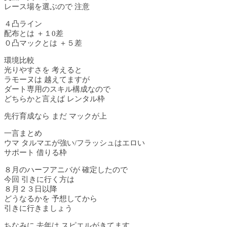
レース場を選ぶので 注意
４凸ライン
配布とは ＋１0差
０凸マックとは ＋５差
環境比較
光りやすさを 考えると
ラモーヌは 越えてますが
ダート専用のスキル構成なので
どちらかと言えば レンタル枠
先行育成なら まだ マックが上
一言まとめ
ウマ タルマエが強い/フラッシュはエロい
サポート 借りる枠
８月のハーフアニバが 確定したので
今回 引きに行く方は
８月２３日以降
どうなるかを 予想してから
引きに行きましょう
ちなみに 去年は スピエルがきてます