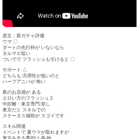
原文：新ガチャ評価
ウマ 〇
ダートの先行枠が いないなら
タルマエ狙い
ついでで フラッシュも引けると 〇
サポート △
どちらも 汎用性が低いのと
ハーフアニバが 怖い
夜のお店感が ある
エロい方のフラッシュ２
中距離・東京専門/差し
東京だと スキルでの
ステータス補助が スゴイです
スキル関連
イベントで 夏ウマが取れますが
東京を走る季節は 春/秋