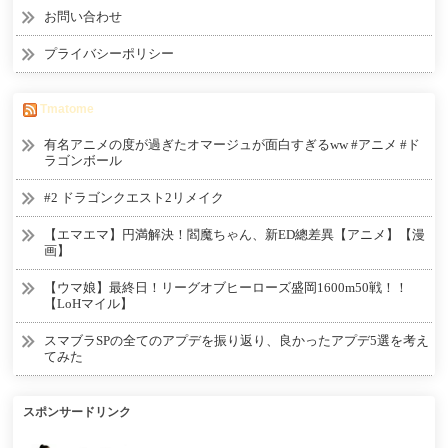
お問い合わせ
プライバシーポリシー
Tmatome
有名アニメの度が過ぎたオマージュが面白すぎるww #アニメ #ド
ラゴンボール
#2 ドラゴンクエスト2リメイク
【エマエマ】円満解決！閻魔ちゃん、新ED總差異【アニメ】【漫
画】
【ウマ娘】最終日！リーグオブヒーローズ盛岡1600m50戦！！
【LoHマイル】
スマブラSPの全てのアプデを振り返り、良かったアプデ5選を考え
てみた
スポンサードリンク