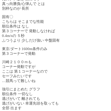
真っ向勝負/心弾んで とは
別枠なのが 長所
固有〇
こちらは そこまでな性能
順位条件は なし
第３コーナーで 発動しなければ
0.4m/sの ５秒
ふつうより 少しだけ強い 中盤固有
東京/ダート1600m条件のみ
第３コーナーで発動
川崎２１００ｍも
コーナー発動ですが
ここは 第１コーナーなので
セーフみたいです
…競馬って難しいね
強引にまとめた グラフ
順位条件 一切なし
逃げがいて 離されても
逃げがいない 幸運先頭を取っても
全部 出ます