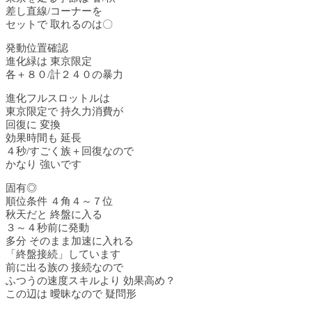
差し直線/コーナーを
セットで 取れるのは〇
発動位置確認
進化緑は 東京限定
各＋８０/計２４０の暴力
進化フルスロットルは
東京限定で 持久力消費が
回復に 変換
効果時間も 延長
４秒/すごく族＋回復なので
かなり 強いです
固有◎
順位条件 ４角４～７位
秋天だと 終盤に入る
３～４秒前に発動
多分 そのまま加速に入れる
「終盤接続」しています
前に出る族の 接続なので
ふつうの速度スキルより 効果高め？
この辺は 曖昧なので 疑問形