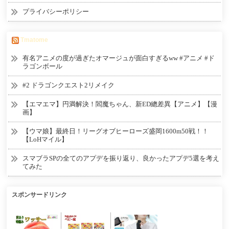
プライバシーポリシー
Tmatome
有名アニメの度が過ぎたオマージュが面白すぎるww #アニメ #ド
ラゴンボール
#2 ドラゴンクエスト2リメイク
【エマエマ】円満解決！閻魔ちゃん、新ED總差異【アニメ】【漫
画】
【ウマ娘】最終日！リーグオブヒーローズ盛岡1600m50戦！！
【LoHマイル】
スマブラSPの全てのアプデを振り返り、良かったアプデ5選を考え
てみた
スポンサードリンク