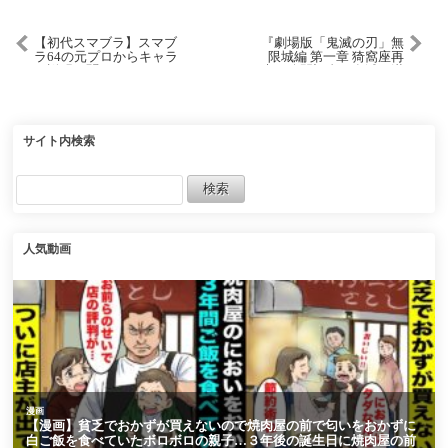
【初代スマブラ】スマブ
『劇場版「鬼滅の刃」無
ラ64の元プロからキャラ
限城編 第一章 猗窩座再
の説明を聞くだけでキャ
来』公開記念｜鬼滅の漢
ラランクを当てることは
字 揮毫（2025.7.30）
できるか？
北野天満宮
サイト内検索
人気動画