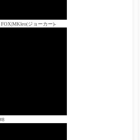
FOX|MKleo(ジョーカー)-
#8