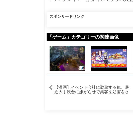
スポンサードリンク
「ゲーム」カテゴリーの関連画像
【漫画】イベント会社に勤務する俺。最
近大手競合に嫌がらせで集客を妨害をさ
れて参っている「弱小はさっさと潰れろ
ｗ」→フードフェスで人気店が続々と出
店を取り消し、近所のラーメン屋の大将
が…【マンガ動画】