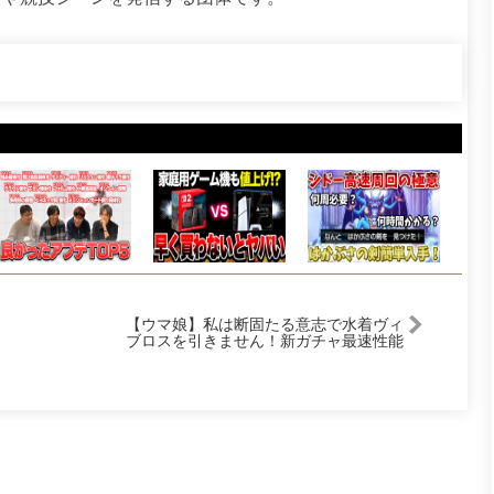
【ウマ娘】私は断固たる意志で水着ヴィ
ブロスを引きません！新ガチャ最速性能
確認＆4.5th情報見ていくぞ！【ヴィブロ
ス】