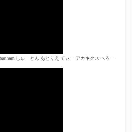
 Protobanham しゅーとん あとりえ てぃー アカキクス へろー