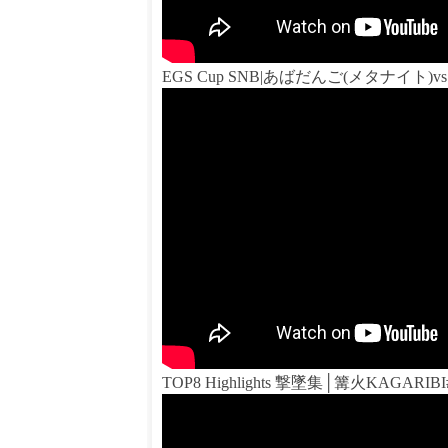
EGS Cup SNB|あばだんご(メタナイト)vs 
TOP8 Highlights 撃墜集│篝火KAGARIBI