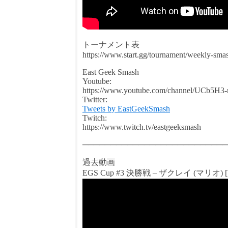
トーナメント表
https://www.start.gg/tournament/weekly-smas
East Geek Smash
Youtube:
https://www.youtube.com/channel/UCb5H
Twitter:
Tweets by EastGeekSmash
Twitch:
https://www.twitch.tv/eastgeeksmash
──────────────────────────
過去動画
EGS Cup #3 決勝戦 – ザクレイ (マリオ) 