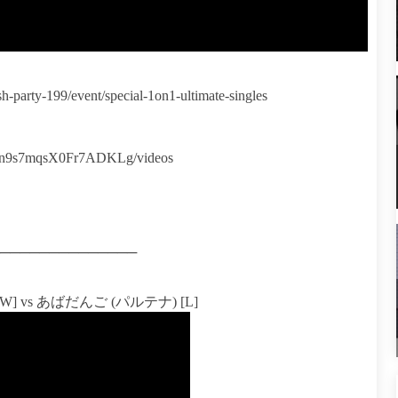
h-party-199/event/special-1on1-ultimate-singles
3-n9s7mqsX0Fr7ADKLg/videos
──────────────
[W] vs あばだんご (パルテナ) [L]