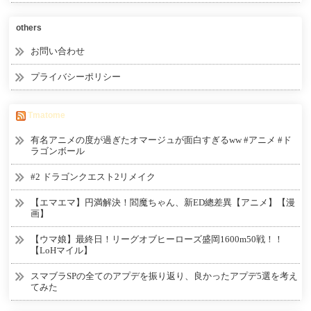
others
お問い合わせ
プライバシーポリシー
Tmatome
有名アニメの度が過ぎたオマージュが面白すぎるww #アニメ #ド
ラゴンボール
#2 ドラゴンクエスト2リメイク
【エマエマ】円満解決！閻魔ちゃん、新ED總差異【アニメ】【漫
画】
【ウマ娘】最終日！リーグオブヒーローズ盛岡1600m50戦！！
【LoHマイル】
スマブラSPの全てのアプデを振り返り、良かったアプデ5選を考え
てみた