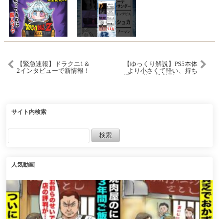
【緊急速報】ドラクエ1＆
【ゆっくり解説】PS5本体
2インタビューで新情報！
より小さくて軽い、持ち
ドラクエ3HDリメイクよ
運び可能な携帯型PS5を作
りクリアボリュームアッ
る
プ！【Switch2/ニンダイ】
サイト内検索
人気動画