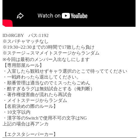
ID:0RGBY パス:1192
※スパチャマッチなし
※19:30~22:30までの3時間で17敗したら負け
※ステージ→スマメイトステージからランダム
※今回は最初のメンバー入出なしにします
【専用部屋ルール】
・入室したら観戦せずキャラ選択のとこで待っててください
・一戦終わったら退出してください。
・順番管理は適当なのでミスったらごめん
・酷すぎるラグは無効試合とする（俺判断）
・著作権侵害曲が流れたら再試合
・メイトステージからランダム
【名前決めの際のルール】
・10文字以内
・漢字等のSwitchで使用不可の文字はNG
上記の場合は再アンカ
【エクスタシーパーカー】