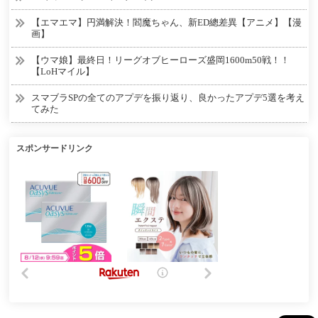
【エマエマ】円満解決！閻魔ちゃん、新ED總差異【アニメ】【漫
画】
【ウマ娘】最終日！リーグオブヒーローズ盛岡1600m50戦！！
【LoHマイル】
スマブラSPの全てのアプデを振り返り、良かったアプデ5選を考え
てみた
スポンサードリンク