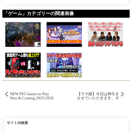
「ゲーム」カテゴリーの関連画像
NEW PS5 Games to Play
【ウマ娘】今日は神引き
Now & Coming 2025/2026
させていただきます。ギ
(4K Trailer)
ャルエスポンに勝ちた
い！⇒チャンミ育成か短
距離のこと考える/スティ
ルインラブ/クロノジェネ
シス/ウマ娘ガチャ【4.5周
年記念】
サイト内検索