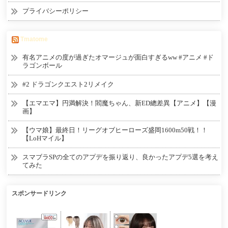
プライバシーポリシー
Tmatome
有名アニメの度が過ぎたオマージュが面白すぎるww #アニメ #ド
ラゴンボール
#2 ドラゴンクエスト2リメイク
【エマエマ】円満解決！閻魔ちゃん、新ED總差異【アニメ】【漫
画】
【ウマ娘】最終日！リーグオブヒーローズ盛岡1600m50戦！！
【LoHマイル】
スマブラSPの全てのアプデを振り返り、良かったアプデ5選を考え
てみた
スポンサードリンク