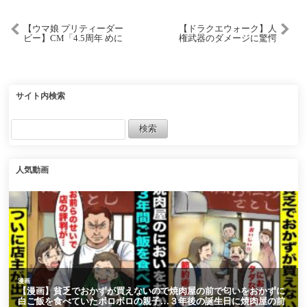
【ウマ娘 プリティーダー
【ドラクエウォーク】人
ビー】CM「4.5周年 めに
権武器のダメージに驚愕
しゅき1♡♡」篇
してしまう・・・何この
武器・・。
サイト内検索
人気動画