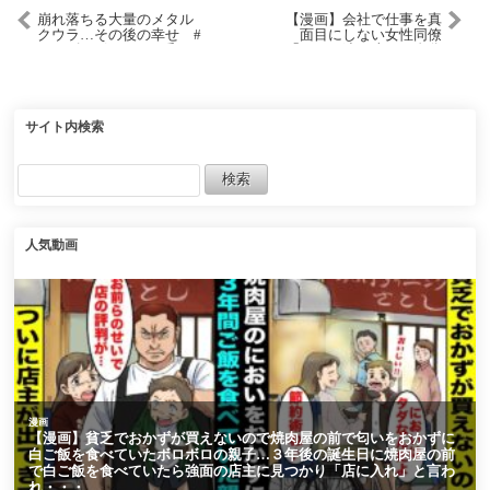
崩れ落ちる大量のメタル
【漫画】会社で仕事を真
クウラ…その後の幸せ #
面目にしない女性同僚
ドラゴンボール #一番く
「あんた達と違って自分
じ #short #shorts
磨きに忙しいから」→そ
んな女性がとある一流企
業の御曹司と交際してい
ると会社で豪語している
「その御曹司俺の友達な
サイト内検索
んだけど」【マンガ動
画】
人気動画