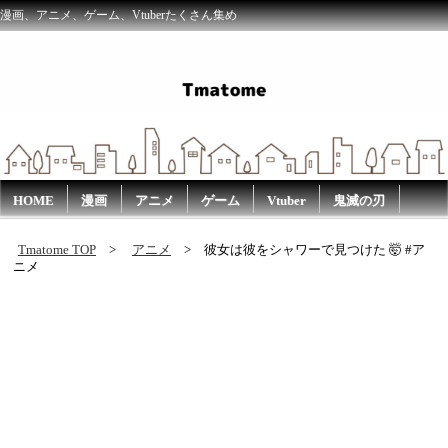
漫画、アニメ、ゲーム、Vtuberたくさん集め
HOME
漫画
アニメ
ゲーム
Vtuber
鬼滅の刃
Tmatome TOP
アニメ
彼女は彼をシャワーで見つけた 🤯 #ア
ニメ