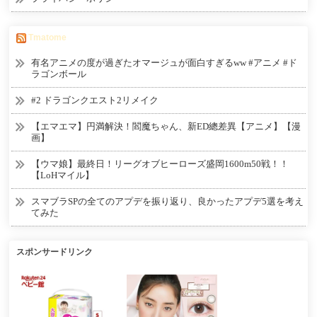
Tmatome
有名アニメの度が過ぎたオマージュが面白すぎるww #アニメ #ド
ラゴンボール
#2 ドラゴンクエスト2リメイク
【エマエマ】円満解決！閻魔ちゃん、新ED總差異【アニメ】【漫
画】
【ウマ娘】最終日！リーグオブヒーローズ盛岡1600m50戦！！
【LoHマイル】
スマブラSPの全てのアプデを振り返り、良かったアプデ5選を考え
てみた
スポンサードリンク