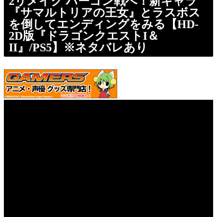
2リメイク ハーゴン戦へ！新キャラ
『サマルトリアの王女』とラスボス
を倒してエンディングをみる【HD-
2D版『ドラゴンクエストI＆
II』/PS5】※ネタバレあり