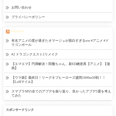
お問い合わせ
プライバシーポリシー
Tmatome
有名アニメの度が過ぎたオマージュが面白すぎるww #アニメ #ド
ラゴンボール
#2 ドラゴンクエスト2リメイク
【エマエマ】円満解決！閻魔ちゃん、新ED總差異【アニメ】【漫
画】
【ウマ娘】最終日！リーグオブヒーローズ盛岡1600m50戦！！
【LoHマイル】
スマブラSPの全てのアプデを振り返り、良かったアプデ5選を考え
てみた
スポンサードリンク