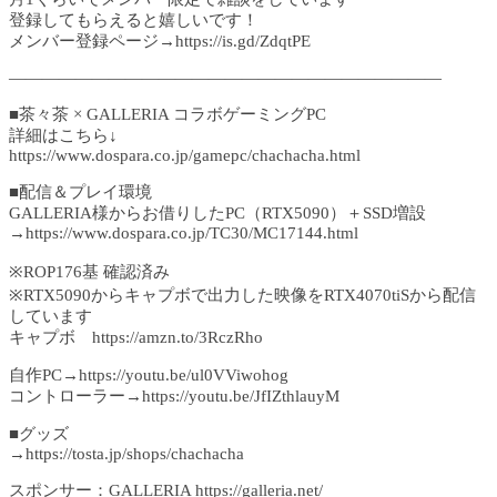
登録してもらえると嬉しいです！
メンバー登録ページ→https://is.gd/ZdqtPE
——————————————————————————
■茶々茶 × GALLERIA コラボゲーミングPC
詳細はこちら↓
https://www.dospara.co.jp/gamepc/chachacha.html
■配信＆プレイ環境
GALLERIA様からお借りしたPC（RTX5090）＋SSD増設
→https://www.dospara.co.jp/TC30/MC17144.html
※ROP176基 確認済み
※RTX5090からキャプボで出力した映像をRTX4070tiSから配信
しています
キャプボ https://amzn.to/3RczRho
自作PC→https://youtu.be/ul0VViwohog
コントローラー→https://youtu.be/JfIZthlauyM
■グッズ
→https://tosta.jp/shops/chachacha
スポンサー：GALLERIA https://galleria.net/