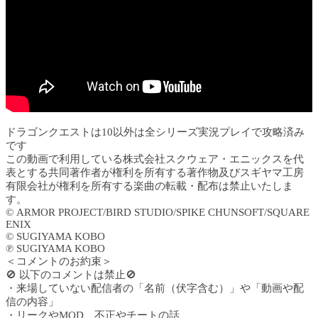
ドラゴンクエストは10以外は全シリーズ実況プレイで攻略済み
です
この動画で利用している株式会社スクウェア・エニックスを代
表とする共同著作者が権利を所有する著作物及びスギヤマ工房
有限会社が権利を所有する楽曲の転載・配布は禁止いたしま
す。
© ARMOR PROJECT/BIRD STUDIO/SPIKE CHUNSOFT/SQUARE
ENIX
© SUGIYAMA KOBO
℗ SUGIYAMA KOBO
＜コメントのお約束＞
🚫 以下のコメントは禁止🚫
・来場していない配信者の「名前（伏字含む）」や「動画や配
信の内容」
・リークやMOD、不正やチートの話