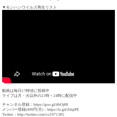
▼モンハンワイルズ再生リスト
動画は毎日17時頃に投稿中
ライブは月・火以外の21時～24時に配信中
チャンネル登録：https://goo.gl/4bOj88​​
メンバー登録(490円/月)：https://is.gd/ZdqtPE
Twitter：http://twitter.com/co1971385​​