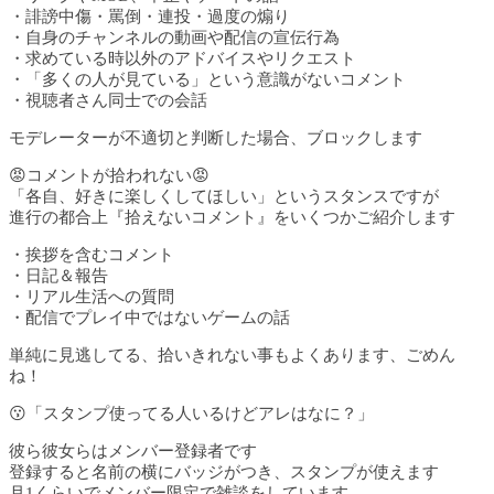
・誹謗中傷・罵倒・連投・過度の煽り
・自身のチャンネルの動画や配信の宣伝行為
・求めている時以外のアドバイスやリクエスト
・「多くの人が見ている」という意識がないコメント
・視聴者さん同士での会話
モデレーターが不適切と判断した場合、ブロックします
😡コメントが拾われない😡
「各自、好きに楽しくしてほしい」というスタンスですが
進行の都合上『拾えないコメント』をいくつかご紹介します
・挨拶を含むコメント
・日記＆報告
・リアル生活への質問
・配信でプレイ中ではないゲームの話
単純に見逃してる、拾いきれない事もよくあります、ごめん
ね！
😗「スタンプ使ってる人いるけどアレはなに？」
彼ら彼女らはメンバー登録者です
登録すると名前の横にバッジがつき、スタンプが使えます
月1くらいでメンバー限定で雑談をしています