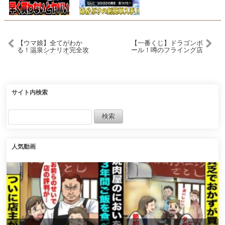
【ウマ娘】全てがわか
【一番くじ】ドラゴンボ
る！温泉シナリオ完全攻
ール！噂のフライング店
略15選！育成の重要知識
舗でAorB賞出るまで勝負
やポイント＆コツを基礎
した結果…
から応用までまとめ！ギ
ミック仕組み/源泉優先/旅
館ランク/掘削Lv/US/査定
育成/目標レース【新シナ
サイト内検索
リオ攻略】
人気動画