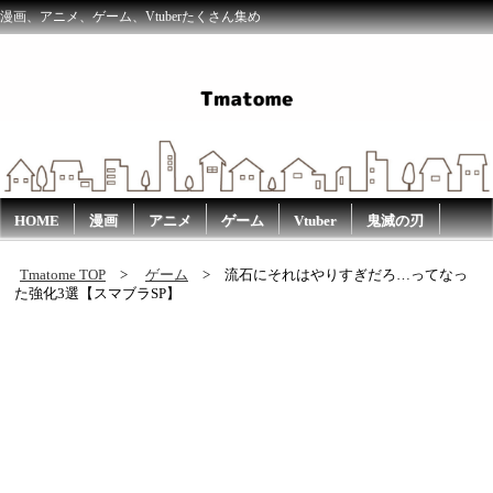
漫画、アニメ、ゲーム、Vtuberたくさん集め
HOME
漫画
アニメ
ゲーム
Vtuber
鬼滅の刃
Tmatome TOP
ゲーム
流石にそれはやりすぎだろ…ってなっ
た強化3選【スマブラSP】