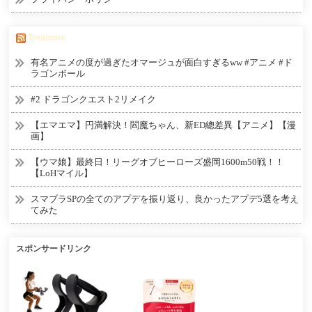
Tmatome
有名アニメの度が過ぎたオマージュが面白すぎるww #アニメ #ド
ラゴンボール
#2 ドラゴンクエスト2リメイク
【エマエマ】円満解決！閻魔ちゃん、新ED總差異【アニメ】【漫
画】
【ウマ娘】最終日！リーグオブヒーローズ盛岡1600m50戦！！
【LoHマイル】
スマブラSPの全てのアプデを振り返り、良かったアプデ5選を考え
てみた
スポンサードリンク