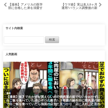
【漫画】アメリカの医学
【ウマ娘】実は友人8ヶ月
部に合格した弟を溺愛す
運用?バランス調整後の新
る親に追い出されたが実
ガチャ再最終判断!!新しい
は「知らないの？アメリ
環境でどちらが優先か！
カの医学部って…」【恋
引くべきかどうか詳しく
愛マンガ動画】
解説!!/微無課金/SSRタッ
カーブライン/タマモクロ
ス/最新版【無人島シナリ
サイト内検索
オ】
人気動画