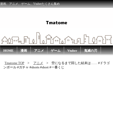
漫画、アニメ、ゲーム、Vtuberたくさん集め
HOME
漫画
アニメ
ゲーム
Vtuber
鬼滅の刃
Tmatome TOP
アニメ
空になるまで回した結末は…… #ドラゴ
ンボール #ガチャ #shorts #short #一番くじ