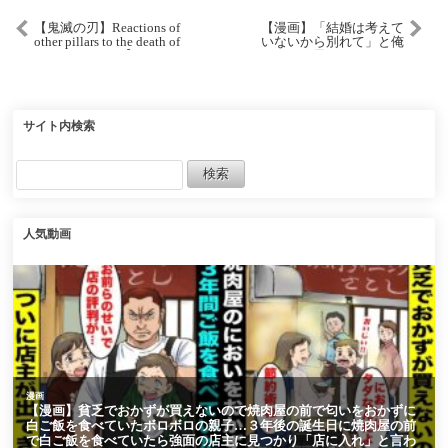
【鬼滅の刃】Reactions of
【漫画】「結婚は考えて
other pillars to the death of
いないから別れて」と俺
Kocho Shinobu【Demon
をフった元カノが三ヶ月
Slayer】part1
後に入籍→「私と結婚を
前提に付き合いません
か？」俺が別れたことを
知った美人取引先にそう
告白され…【マンガ動
サイト内検索
画】
人気動画