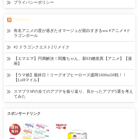
プライバシーポリシー
Tmatome
有名アニメの度が過ぎたオマージュが面白すぎるww #アニメ #ド
ラゴンボール
#2 ドラゴンクエスト2リメイク
【エマエマ】円満解決！閻魔ちゃん、新ED總差異【アニメ】【漫
画】
【ウマ娘】最終日！リーグオブヒーローズ盛岡1600m50戦！！
【LoHマイル】
スマブラSPの全てのアプデを振り返り、良かったアプデ5選を考え
てみた
スポンサードリンク