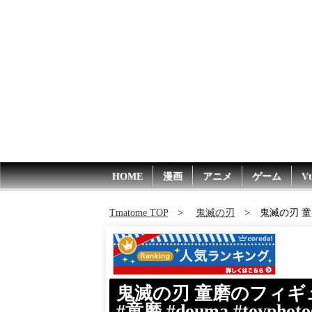
HOME
漫画
アニメ
ゲーム
Vt
Tmatome TOP
鬼滅の刃
鬼滅の刃 童磨の
鬼滅の刃 童磨のフィギュア撮
#童磨 #douma #toypho