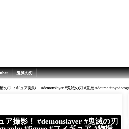
uber
鬼滅の刃
フィギュア撮影！ #demonslayer #鬼滅の刃 #童磨 #douma #toyphotogr
影！ #demonslayer #鬼滅の刃
tography #figure #フィギュア #物撮