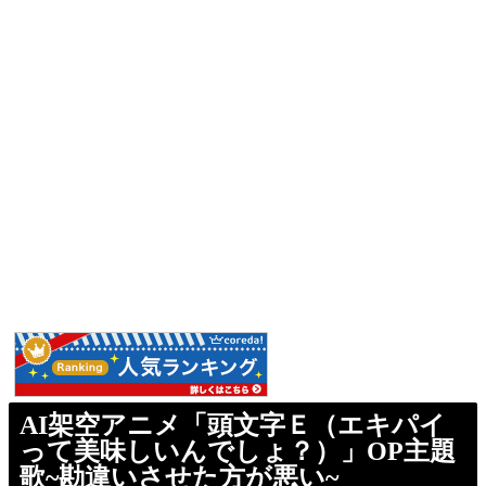
AI架空アニメ「頭文字Ｅ（エキパイ
って美味しいんでしょ？）」OP主題
歌~勘違いさせた方が悪い~