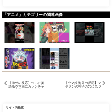
「アニメ」カテゴリーの関連画像
【海外の反応】ついに英
【ウマ娘 海外の反応】マ
語版ウマ娘にカレンチャ
チタンの帽子の穴に気づ
ンが実装されて大興奮の
いてしまった海外トレー
外国人トレーナーニキた
ナー達【反応集】
ちに対するみんなの反応
集 まとめ ウマ娘プリティ
ーダービー レイミン ガチ
ャ
サイト内検索