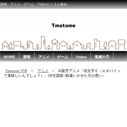
漫画、アニメ、ゲーム、Vtuberたくさん集め
HOME
漫画
アニメ
ゲーム
Vtuber
鬼滅の刃
Tmatome TOP
アニメ
AI架空アニメ「頭文字Ｅ（エキパイっ
て美味しいんでしょ？）」OP主題歌~勘違いさせた方が悪い~