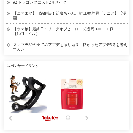
#2 ドラゴンクエスト2リメイク
【エマエマ】円満解決！閻魔ちゃん、新ED總差異【アニメ】【漫
画】
【ウマ娘】最終日！リーグオブヒーローズ盛岡1600m50戦！！
【LoHマイル】
スマブラSPの全てのアプデを振り返り、良かったアプデ5選を考え
てみた
スポンサードリンク