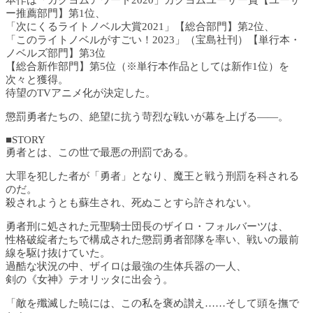
本作は「カクヨムアワード2020」カクヨムユーザー賞【ユーザ
ー推薦部門】第1位、
「次にくるライトノベル大賞2021」【総合部門】第2位、
「このライトノベルがすごい！2023」（宝島社刊）【単行本・
ノベルズ部門】第3位
【総合新作部門】第5位（※単行本作品としては新作1位）を
次々と獲得。
待望のTVアニメ化が決定した。
懲罰勇者たちの、絶望に抗う苛烈な戦いが幕を上げる――。
■STORY
勇者とは、この世で最悪の刑罰である。
大罪を犯した者が「勇者」となり、魔王と戦う刑罰を科される
のだ。
殺されようとも蘇生され、死ぬことすら許されない。
勇者刑に処された元聖騎士団長のザイロ・フォルバーツは、
性格破綻者たちで構成された懲罰勇者部隊を率い、戦いの最前
線を駆け抜けていた。
過酷な状況の中、ザイロは最強の生体兵器の一人、
剣の《女神》テオリッタに出会う。
「敵を殲滅した暁には、この私を褒め讃え……そして頭を撫で