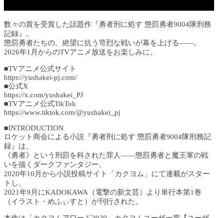
数々の賞を受賞した話題作『勇者刑に処す 懲罰勇者9004隊刑務
記録』。
懲罰勇者たちの、絶望に抗う苛烈な戦いが幕を上げる――。
2026年1月からのTVアニメ放送をお楽しみに。
■TVアニメ公式サイト
https://yushakei-pj.com/
■公式X
https://x.com/yushakei_PJ
■TVアニメ公式TikTok
https://www.tiktok.com/@yushakei_pj
■INTRODUCTION
ロケット商会による小説『勇者刑に処す 懲罰勇者9004隊刑務記
録』は、
《勇者》という刑罰を科された罪人――懲罰勇者と魔王軍の戦
いを描くダークファンタジー。
2020年10月から小説投稿サイト「カクヨム」にて連載がスター
トし、
2021年9月にKADOKAWA（電撃の新文芸）より単行本第1巻
（イラスト・めふぃすと）が刊行された。