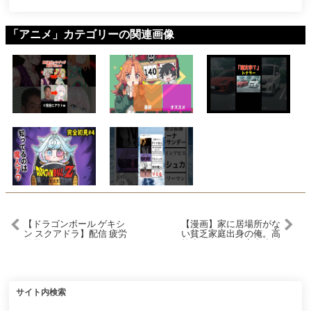
「アニメ」カテゴリーの関連画像
【ドラゴンボール ゲキシ
【漫画】家に居場所がな
ン スクアドラ】配信 疲労
い貧乏家庭出身の俺。高
困憊ゲキシン
校生のある日、家出少女
にお金をあげた「三万円
で帰れる？」→高校卒業
後、社会人として働いて
いると彼女が俺を訪ねて
きた。実は大手社長令嬢
サイト内検索
で…【マンガ動画】