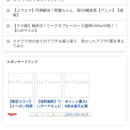
【エマエマ】円満解決！閻魔ちゃん、新ED總差異【アニメ】【漫
画】
【ウマ娘】最終日！リーグオブヒーローズ盛岡1600m50戦！！
【LoHマイル】
スマブラSPの全てのアプデを振り返り、良かったアプデ5選を考え
てみた
スポンサードリンク