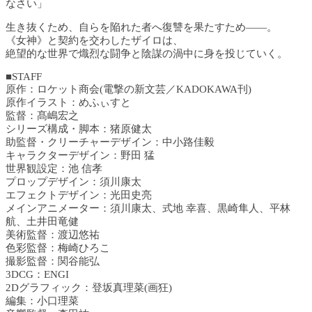
なさい」
生き抜くため、自らを陥れた者へ復讐を果たすため――。
《女神》と契約を交わしたザイロは、
絶望的な世界で熾烈な闘争と陰謀の渦中に身を投じていく。
■STAFF
原作：ロケット商会(電撃の新文芸／KADOKAWA刊)
原作イラスト：めふぃすと
監督：髙嶋宏之
シリーズ構成・脚本：猪原健太
助監督・クリーチャーデザイン：中小路佳毅
キャラクターデザイン：野田 猛
世界観設定：池 信孝
プロップデザイン：須川康太
エフェクトデザイン：光田史亮
メインアニメーター：須川康太、式地 幸喜、黒崎隼人、平林
航、土井田竜健
美術監督：渡辺悠祐
色彩監督：梅崎ひろこ
撮影監督：関谷能弘
3DCG：ENGI
2Dグラフィック：登坂真理菜(画狂)
編集：小口理菜