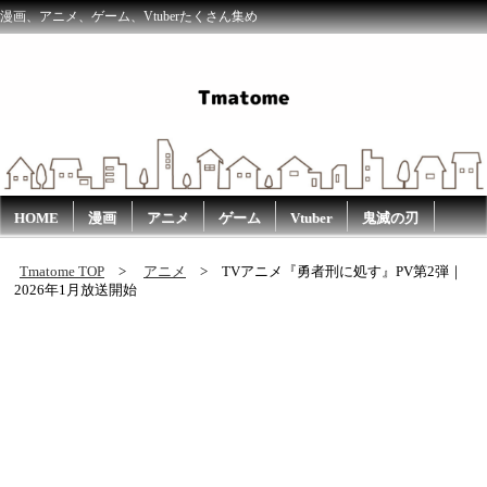
漫画、アニメ、ゲーム、Vtuberたくさん集め
HOME
漫画
アニメ
ゲーム
Vtuber
鬼滅の刃
Tmatome TOP
アニメ
TVアニメ『勇者刑に処す』PV第2弾｜
2026年1月放送開始