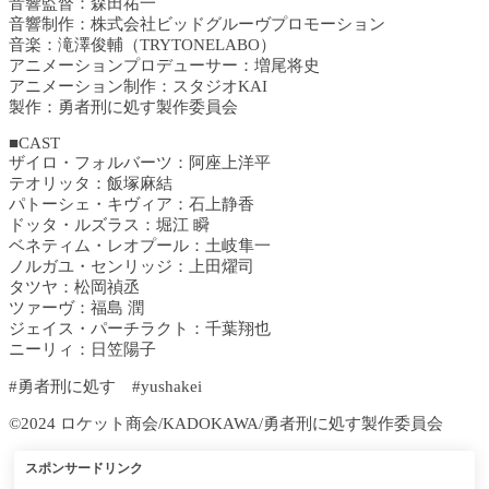
音響監督：森田祐一
音響制作：株式会社ビッドグルーヴプロモーション
音楽：滝澤俊輔（TRYTONELABO）
アニメーションプロデューサー：増尾将史
アニメーション制作：スタジオKAI
製作：勇者刑に処す製作委員会
■CAST
ザイロ・フォルバーツ：阿座上洋平
テオリッタ：飯塚麻結
パトーシェ・キヴィア：石上静香
ドッタ・ルズラス：堀江 瞬
ベネティム・レオプール：土岐隼一
ノルガユ・センリッジ：上田燿司
タツヤ：松岡禎丞
ツァーヴ：福島 潤
ジェイス・パーチラクト：千葉翔也
ニーリィ：日笠陽子
#勇者刑に処す #yushakei
©2024 ロケット商会/KADOKAWA/勇者刑に処す製作委員会
スポンサードリンク