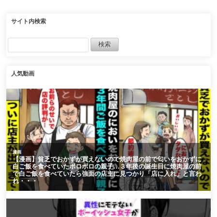
た。超美人が社内にいる
2600m】
と知った彼は、俺から婚
約者を奪おうとしてき
て…【マンガ動画】
サイト内検索
人気動画