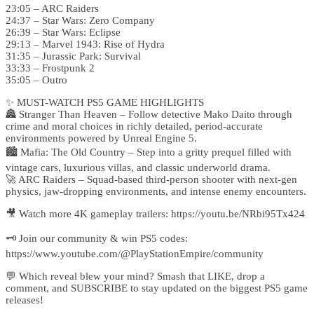
23:05 – ARC Raiders
24:37 – Star Wars: Zero Company
26:39 – Star Wars: Eclipse
29:13 – Marvel 1943: Rise of Hydra
31:35 – Jurassic Park: Survival
33:33 – Frostpunk 2
35:05 – Outro
✨ MUST-WATCH PS5 GAME HIGHLIGHTS
🏯 Stranger Than Heaven – Follow detective Mako Daito through
crime and moral choices in richly detailed, period-accurate
environments powered by Unreal Engine 5.
🏙️ Mafia: The Old Country – Step into a gritty prequel filled with
vintage cars, luxurious villas, and classic underworld drama.
🚀 ARC Raiders – Squad-based third-person shooter with next-gen
physics, jaw-dropping environments, and intense enemy encounters.
🎥 Watch more 4K gameplay trailers: https://youtu.be/NRbi95Tx424
🗝️ Join our community & win PS5 codes:
https://www.youtube.com/@PlayStationEmpire/community
💬 Which reveal blew your mind? Smash that LIKE, drop a
comment, and SUBSCRIBE to stay updated on the biggest PS5 game
releases!