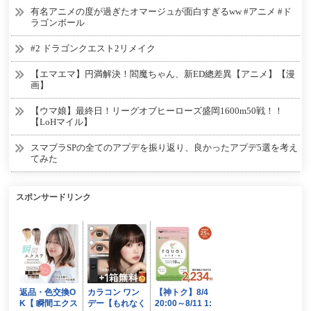
有名アニメの度が過ぎたオマージュが面白すぎるww #アニメ #ド
ラゴンボール
#2 ドラゴンクエスト2リメイク
【エマエマ】円満解決！閻魔ちゃん、新ED總差異【アニメ】【漫
画】
【ウマ娘】最終日！リーグオブヒーローズ盛岡1600m50戦！！
【LoHマイル】
スマブラSPの全てのアプデを振り返り、良かったアプデ5選を考え
てみた
スポンサードリンク