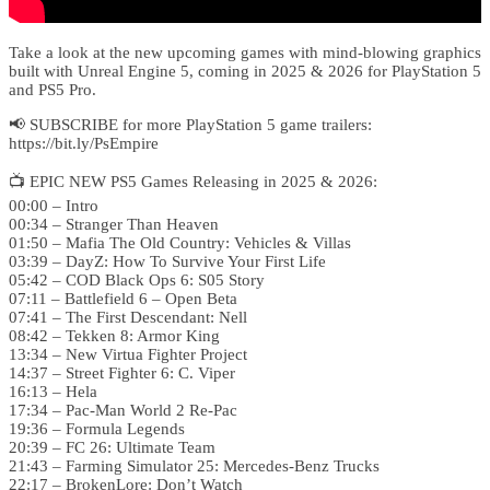
Take a look at the new upcoming games with mind-blowing graphics
built with Unreal Engine 5, coming in 2025 & 2026 for PlayStation 5
and PS5 Pro.
📢 SUBSCRIBE for more PlayStation 5 game trailers:
https://bit.ly/PsEmpire
📺 EPIC NEW PS5 Games Releasing in 2025 & 2026:
00:00 – Intro
00:34 – Stranger Than Heaven
01:50 – Mafia The Old Country: Vehicles & Villas
03:39 – DayZ: How To Survive Your First Life
05:42 – COD Black Ops 6: S05 Story
07:11 – Battlefield 6 – Open Beta
07:41 – The First Descendant: Nell
08:42 – Tekken 8: Armor King
13:34 – New Virtua Fighter Project
14:37 – Street Fighter 6: C. Viper
16:13 – Hela
17:34 – Pac-Man World 2 Re-Pac
19:36 – Formula Legends
20:39 – FC 26: Ultimate Team
21:43 – Farming Simulator 25: Mercedes-Benz Trucks
22:17 – BrokenLore: Don’t Watch