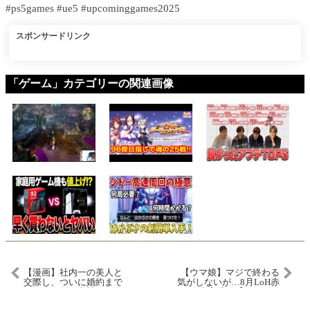
#ps5games #ue5 #upcominggames2025
スポンサードリンク
「ゲーム」カテゴリーの関連画像
【漫画】社内一の美人と
【ウマ娘】マジで終わる
交際し、ついに婚約まで
気がしないが…8月LoH赤
した俺→別の支社からイ
キタ本育成！【リーグオ
ケメン社員が異動してき
ブヒーローズ札幌