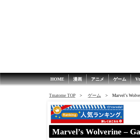
HOME
漫画
アニメ
ゲーム
Vt
Tmatome TOP
ゲーム
Marvel’s Wolve
Marvel’s Wolverine – Ga