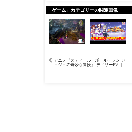
「ゲーム」カテゴリーの関連画像
アニメ『スティール・ボール・ラン ジ
ョジョの奇妙な冒険』 ティザーPV ｜
“STEEL BALL RUN JoJo’s Bizarre
Adventure” New Teaser Trailer!