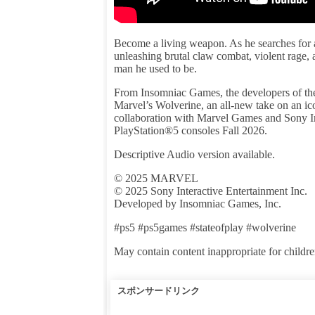
Become a living weapon. As he searches for a
unleashing brutal claw combat, violent rage, 
man he used to be.
From Insomniac Games, the developers of the
Marvel’s Wolverine, an all-new take on an i
collaboration with Marvel Games and Sony In
PlayStation®5 consoles Fall 2026.
Descriptive Audio version available.
© 2025 MARVEL
© 2025 Sony Interactive Entertainment Inc.
Developed by Insomniac Games, Inc.
#ps5 #ps5games #stateofplay #wolverine
May contain content inappropriate for children
スポンサードリンク