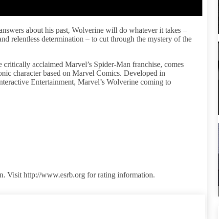
nswers about his past, Wolverine will do whatever it takes –
and relentless determination – to cut through the mystery of the
 critically acclaimed Marvel’s Spider-Man franchise, comes
conic character based on Marvel Comics. Developed in
teractive Entertainment, Marvel’s Wolverine coming to
. Visit http://www.esrb.org for rating information.